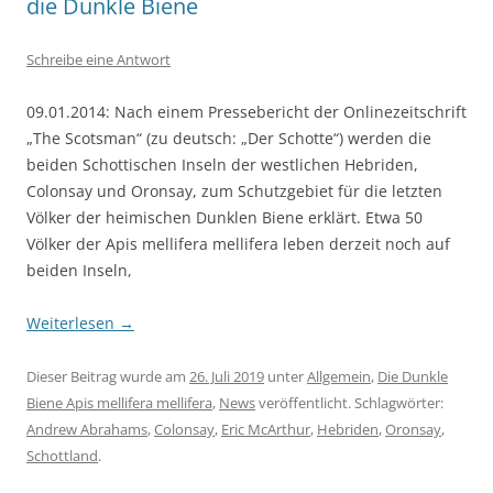
die Dunkle Biene
Schreibe eine Antwort
09.01.2014: Nach einem Pressebericht der Onlinezeitschrift
„The Scotsman“ (zu deutsch: „Der Schotte“) werden die
beiden Schottischen Inseln der westlichen Hebriden,
Colonsay und Oronsay, zum Schutzgebiet für die letzten
Völker der heimischen Dunklen Biene erklärt. Etwa 50
Völker der Apis mellifera mellifera leben derzeit noch auf
beiden Inseln,
Weiterlesen
→
Dieser Beitrag wurde am
26. Juli 2019
unter
Allgemein
,
Die Dunkle
Biene Apis mellifera mellifera
,
News
veröffentlicht. Schlagwörter:
Andrew Abrahams
,
Colonsay
,
Eric McArthur
,
Hebriden
,
Oronsay
,
Schottland
.