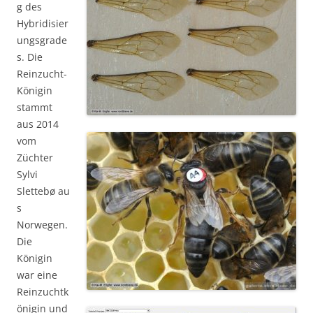
g des
Hybridisier
ungsgrade
s. Die
Reinzucht-
Königin
stammt
aus 2014
vom
Züchter
Sylvi
Slettebø au
s
Norwegen.
Die
Königin
war eine
Reinzuchtk
önigin und