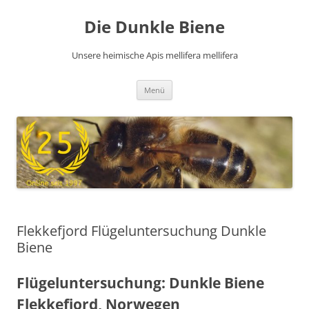
Zum
Inhalt
Die Dunkle Biene
springen
Unsere heimische Apis mellifera mellifera
Menü
Flekkefjord Flügeluntersuchung Dunkle
Biene
Flügeluntersuchung: Dunkle Biene
Flekkefjord, Norwegen