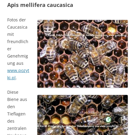
Apis mellifera caucasica
Fotos der
Caucasica
mit
freundlich
er
Genehmig
ung aus
www.pozyt
ki.pl
.
Diese
Biene aus
den
Tieflagen
des
zentralen