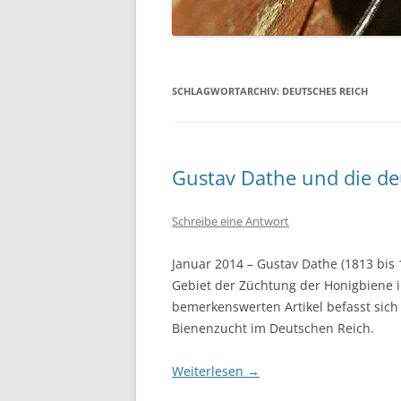
HERKÜNFTE DER DUNKLEN BIE
ME
MYTHEN ZUR DUNKLEN BIENE
ZU
BI
SCHLAGWORTARCHIV:
DEUTSCHES REICH
ARGUMENTE FÜR DIE DUNKLE
BIENE
Gustav Dathe und die d
Schreibe eine Antwort
Januar 2014 – Gustav Dathe (1813 bis
Gebiet der Züchtung der Honigbiene i
bemerkenswerten Artikel befasst sich
Bienenzucht im Deutschen Reich.
Weiterlesen
→