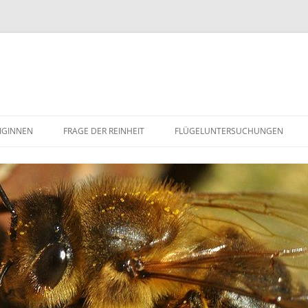
IGINNEN
FRAGE DER REINHEIT
FLÜGELUNTERSUCHUNGEN
ENENZUCHT IN THEORIE
DIE DUNKLE NORWEGISCHE BIENE
BIENEN DNA-ANALYSE HYBRIDTEST
ALLE ERGEBNISSE DER
GENETISCHE UNTERSUCHUNG
FLÜGELUNTERSUCHUNGEN IM
FZUCHT VON KÖNIGINNEN
DIE FLEKKEFJORD-BIENE
ÜBERBLICK
STRUMENTELLE KÜNSTLICHE
BELGISCHE DUNKLE BIENE
SAMUNG VON
FLÜGELUNTERSUCHUNG
ENENKÖNIGINNEN
SCHWEIZER NIGRA
E REINE DUNKLE BIENE APIS
FLÜGELUNTERSUCHUNG
NE
LLIFERA MELLIFERA