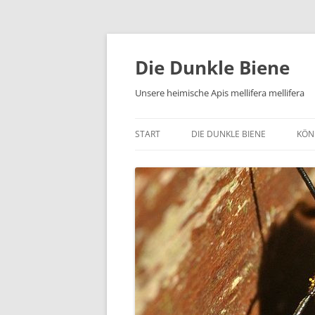
Zum
Inhalt
springen
Die Dunkle Biene
Unsere heimische Apis mellifera mellifera
START
DIE DUNKLE BIENE
KÖN
MELLIFERA ZUCHTLINIEN
BI
AUSROTTUNG DURCH
AU
VERMISCHUNG
IN
URSPRÜNGLICHE VERBREITUNG
BE
DER DUNKLEN BIENE
BI
HEUTIGE VORKOMMEN DER
DI
UNVERMISCHTEN DUNKLEN BIE
ME