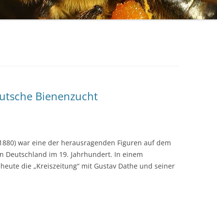
SCHWEIZER NIGRA
NE
LLIFERA-F1-BIENEN
FLÜGELUNTERSUCHUNG PROBE 2
SETZVERFAHREN FÜR
ZUSETZEN MIT DEM
SCHWEIZER NIGRA PROBE 3
ENENKÖNIGINNEN
AUFSTECKGITTER
KRAUCHTAL
ZUSETZEN MIT DEM
NIGRA FLÜGELUNTERSUCHUNG
BEGATTUNGSVÖLKCHEN
SÄNTIS-SOLAND
(VEREINIGEN)
eutsche Bienenzucht
NIGRA FLÜGELUNTERSUCHUNG
ZUSETZEN ÜBER „DOPPELTEM
ROTHBACH
BODEN“
NIGRA FLÜGELUNTERSUCHUNG
ZUSETZEN IM NICOT-
PROBE 6
 1880) war eine der herausragenden Figuren auf dem
VERSANDKÄFIG
n Deutschland im 19. Jahrhundert. In einem
FLÜGEL RUSSISCHE MELLIFERA
 heute die „Kreiszeitung“ mit Gustav Dathe und seiner
FLÜGELUNTERSUCHUNG SANKT
PETERSBURG
FLÜGEL IRISCHE MELLIFERA