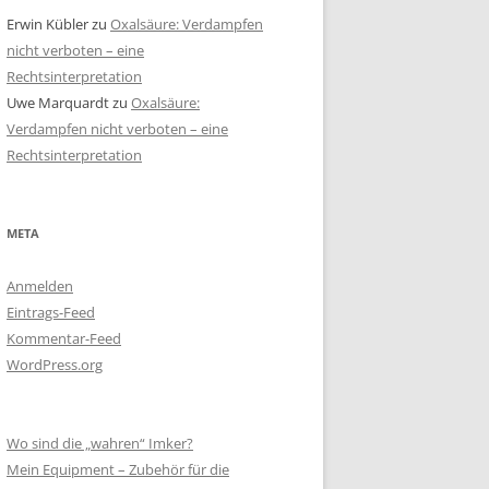
Erwin Kübler
zu
Oxalsäure: Verdampfen
DIE KAPBIENE APIS MELLIFERA
nicht verboten – eine
CAPENSIS CAPE HONEY BEE
Rechtsinterpretation
Uwe Marquardt
zu
Oxalsäure:
DIE TIEN-SHAN-BIENE APIS
Verdampfen nicht verboten – eine
MELLIFERA POMONELLA
Rechtsinterpretation
DIE BUCKFAST BIENE
DIE ELGON-BIENE
META
DIE PRIMORSKIBIENE
Anmelden
Eintrags-Feed
AFRIKANISIERTE BIENE
Kommentar-Feed
WordPress.org
Wo sind die „wahren“ Imker?
Mein Equipment – Zubehör für die