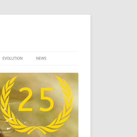
EVOLUTION
NEWS
UNTERARTEN DER HONIGBIENE –
ALLGEMEIN
EVOLUTIONÄRE LINIEN –
HAPLOTYP – MTDNA
DIE IBERISCHE BIENE APIS
MELLIFERA IBERICA
DIE RIFBIENE APIS MELLIFERA
MAJOR