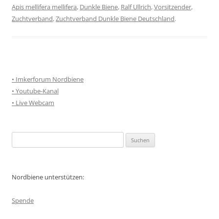
Apis mellifera mellifera
,
Dunkle Biene
,
Ralf Ullrich
,
Vorsitzender
,
Zuchtverband
,
Zuchtverband Dunkle Biene Deutschland
.
• Imkerforum Nordbiene
• Youtube-Kanal
• Live Webcam
Suchen
nach:
Nordbiene unterstützen:
Spende