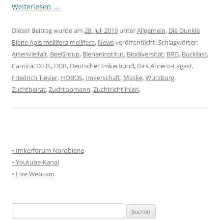
Weiterlesen
→
Dieser Beitrag wurde am
28. Juli 2019
unter
Allgemein
,
Die Dunkle
Biene Apis mellifera mellifera
,
News
veröffentlicht. Schlagwörter:
Artenvielfalt
,
BeeGroup
,
Bieneninstitut
,
Biodiversität
,
BRD
,
Buckfast
,
Carnica
,
D.I.B.
,
DDR
,
Deutscher Imkerbund
,
Dirk Ahrens-Lagast
,
Friedrich Tiesler
,
HOBOS
,
Imkerschaft
,
Maske
,
Würzburg
,
Zuchtbeirat
,
Zuchtobmann
,
Zuchtrichtlinien
.
• Imkerforum Nordbiene
• Youtube-Kanal
• Live Webcam
Suchen